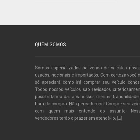
QUEM SOMOS
Somos especializados na venda de veículos novo
usados, nacionais e importados. Com certeza você 
só apreciará como irá comprar seu veículo conos
Todos nossos veículos são revisados criteriosamen
possibilitando dar aos nossos clientes tranquilidade
hora da compra. Não perca tempo! Compre seu veíc
com quem mais entende do assunto. Noss
vendedores terão o prazer em atendê-lo.
[...]