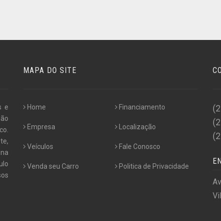
MAPA DO SITE
C
s e
Home
Financiamento
(
não
(
Empresa
Localização
co.
(
te,
Veículos
Fale Conosco
 na
E
ulo
Venda seu Carro
Politica de Privacidade
os
Av
Vi