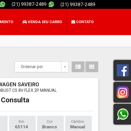
(21) 99387-2489
(21) 99387-2489
AMENTO
VENDA SEU CARRO
CONTATO
Ordenar por
Toggle Dropdown
WAGEN SAVEIRO
ROBUST CS 8V FLEX 2P MANUAL
 Consulta
Km
Cor
Câmbio
65114
Branco
Manual