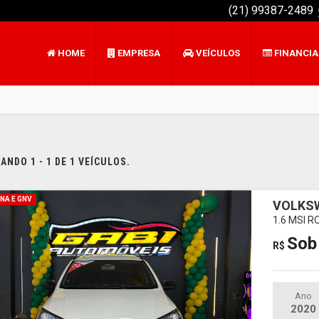
(21) 99387-2489
HOME
EMPRESA
VEÍCULOS
FINANCI
NDO 1 - 1 DE 1 VEÍCULOS.
NA E GNV
VOLKS
1.6 MSI 
Sob
R$
Ano
2020