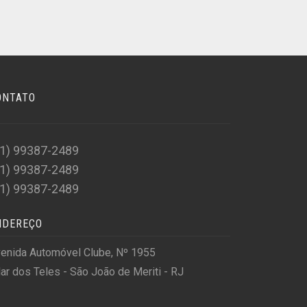
ONTATO
21) 99387-2489
21) 99387-2489
21) 99387-2489
NDEREÇO
enida Automóvel Clube, Nº 1955
lar dos Teles - São João de Meriti - RJ