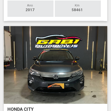
Ano
Km
2017
58461
HONDA CITY