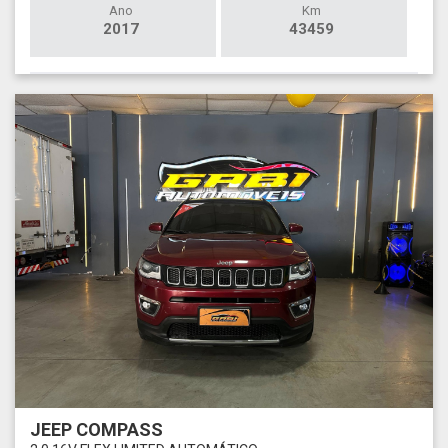
Ano
Km
2017
43459
JEEP COMPASS