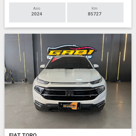
Ano
Km
2024
85727
FIAT TORO